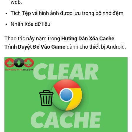
web.
Tích Tệp và hình ảnh được lưu trong bộ nhớ đệm
Nhấn Xóa dữ liệu
Thao tác này nằm trong
Hướng Dẫn Xóa Cache
Trình Duyệt Để Vào Game
dành cho thiết bị Android.