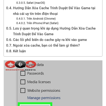
Safari (macOS)
Hướng Dẫn Xóa Cache Trình Duyệt Để Vào Game tại
nhà cái uy tín trên điện thoại
Trên Android (Chrome)
Trên iPhone/iPad (Safari)
Lưu ý quan trọng khi áp dụng Hướng Dẫn Xóa Cache
Trình Duyệt Để Vào Game
Các lỗi phổ biến do cache gây ra khi vào game
Ngoài xóa cache, bạn có thể làm gì thêm?
Kết luận