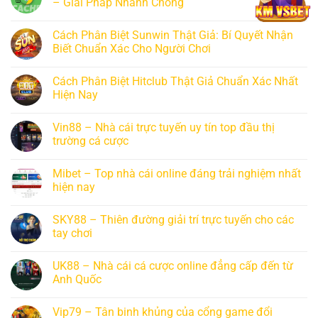
– Giải Pháp Nhanh Chóng
Cách Phân Biệt Sunwin Thật Giả: Bí Quyết Nhận
Biết Chuẩn Xác Cho Người Chơi
Cách Phân Biệt Hitclub Thật Giả Chuẩn Xác Nhất
Hiện Nay
Vin88 – Nhà cái trực tuyến uy tín top đầu thị
trường cá cược
Mibet – Top nhà cái online đáng trải nghiệm nhất
hiện nay
SKY88 – Thiên đường giải trí trực tuyến cho các
tay chơi
UK88 – Nhà cái cá cược online đẳng cấp đến từ
Anh Quốc
Vip79 – Tân binh khủng của cổng game đổi