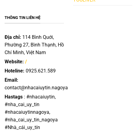
THÔNG TIN LIÊN HỆ
Địa chỉ:
114 Bình Quới,
Phường 27, Bình Thạnh, Hồ
Chí Minh, Việt Nam
Website:
/
Hoteline:
0925.621.589
Email:
contact@nhacaiuytin.nagoya
Hastags
: #nhacaiuytin,
#nha_cai_uy_tin
#nhacaiuytinnagoya,
#nha_cai_uy_tin_nagoya
#Nhà_cái_uy_tín