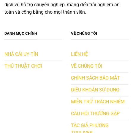
dịch vụ hỗ trợ chuyên nghiệp, mang đến trải nghiệm an
toàn và công bằng cho mọi thành viên.
DANH MỤC CHÍNH
VỀ CHÚNG TÔI
NHÀ CÁI UY TÍN
LIÊN HỆ
THỦ THUẬT CHƠI
VỀ CHÚNG TÔI
CHÍNH SÁCH BÁO MẬT
ĐIỀU KHOẢN SỬ DỤNG
MIỄN TRỪ TRÁCH NHIỆM
CÂU HỎI THƯỜNG GẶP
TÁC GIẢ PHƯƠNG
TOULIVER