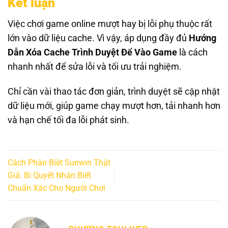
Kết luận
Việc chơi game online mượt hay bị lỗi phụ thuộc rất
lớn vào dữ liệu cache. Vì vậy, áp dụng đầy đủ
Hướng
Dẫn Xóa Cache Trình Duyệt Để Vào Game
là cách
nhanh nhất để sửa lỗi và tối ưu trải nghiệm.
Chỉ cần vài thao tác đơn giản, trình duyệt sẽ cập nhật
dữ liệu mới, giúp game chạy mượt hơn, tải nhanh hơn
và hạn chế tối đa lỗi phát sinh.
Cách Phân Biệt Sunwin Thật
Giả: Bí Quyết Nhận Biết
Chuẩn Xác Cho Người Chơi