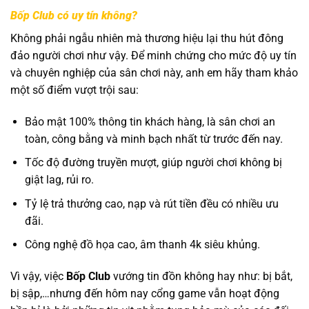
Bốp Club có uy tín không?
Không phải ngẫu nhiên mà thương hiệu lại thu hút đông
đảo người chơi như vậy. Để minh chứng cho mức độ uy tín
và chuyên nghiệp của sân chơi này, anh em hãy tham khảo
một số điểm vượt trội sau:
Bảo mật 100% thông tin khách hàng, là sân chơi an
toàn, công bằng và minh bạch nhất từ trước đến nay.
Tốc độ đường truyền mượt, giúp người chơi không bị
giật lag, rủi ro.
Tỷ lệ trả thưởng cao, nạp và rút tiền đều có nhiều ưu
đãi.
Công nghệ đồ họa cao, âm thanh 4k siêu khủng.
Vì vậy, việc
Bốp Club
vướng tin đồn không hay như: bị bắt,
bị sập,…nhưng đến hôm nay cổng game vẫn hoạt động