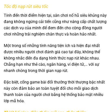
Tốc độ nạp rút siêu tốc
Tính đến thời điểm hiện tại, sân chơi nổ hũ siêu khủng này
đang không ngừng cải tiến cũng như nâng cấp chất lượng
các dịch vụ của mình để đem đến cho cộng đồng người
chơi những trải nghiệm chân thực và hoàn hảo nhất.
Một trong số những tính năng tiện ích và hiện đại nhất
được nhiều người chơi đánh giá cao tại đây, không thể
không nhắc đến đa dạng hình thức nạp rút khác nhau.
Chẳng hạn như thẻ cào, ngân hàng, ví điện tử,… với sự
nhanh chóng trong thời gian nạp rút.
Đặc biệt, cổng game bài đổi thưởng thời thượng bậc nhất
này còn đảm bảo an toàn tuyệt đối cho mỗi giao dịch
thanh toán của người chơi bằng hệ thống bảo mật nhiều
lớp mã hóa.