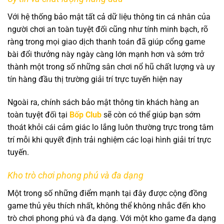
Với hệ thống bảo mật tất cả dữ liệu thông tin cá nhân của
người chơi an toàn tuyệt đối cũng như tính minh bạch, rõ
ràng trong mọi giao dịch thanh toán đã giúp cổng game
bài đổi thưởng này ngày càng lớn mạnh hơn và sớm trở
thành một trong số những sân chơi nổ hũ chất lượng và uy
tín hàng đầu thị trường giải trí trực tuyến hiện nay
Ngoài ra, chính sách bảo mật thông tin khách hàng an
toàn tuyệt đối tại
Bốp Club
sẽ còn có thể giúp bạn sớm
thoát khỏi cái cảm giác lo lắng luôn thường trực trong tâm
trí mỗi khi quyết định trải nghiệm các loại hình giải trí trực
tuyến.
Kho trò chơi phong phú và đa dạng
Một trong số những điểm mạnh tại đây được cộng đồng
game thủ yêu thích nhất, không thể không nhắc đến kho
trò chơi phong phú và đa dạng. Với một kho game đa dạng