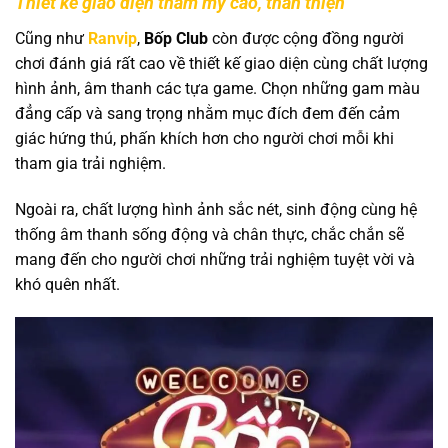
Thiết kế giao diện thẩm mỹ cao, thân thiện
Cũng như
Ranvip
,
Bốp Club
còn được cộng đồng người
chơi đánh giá rất cao về thiết kế giao diện cùng chất lượng
hình ảnh, âm thanh các tựa game. Chọn những gam màu
đẳng cấp và sang trọng nhằm mục đích đem đến cảm
giác hứng thú, phấn khích hơn cho người chơi mỗi khi
tham gia trải nghiệm.
Ngoài ra, chất lượng hình ảnh sắc nét, sinh động cùng hệ
thống âm thanh sống động và chân thực, chắc chắn sẽ
mang đến cho người chơi những trải nghiệm tuyệt vời và
khó quên nhất.