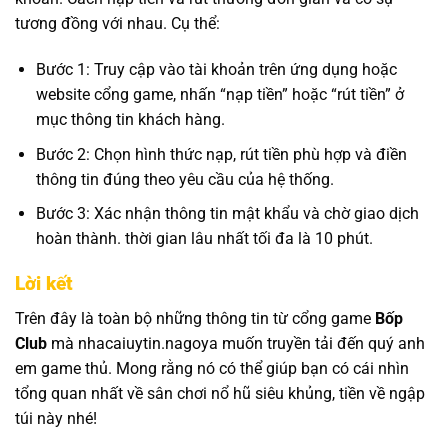
tương đồng với nhau. Cụ thể:
Bước 1: Truy cập vào tài khoản trên ứng dụng hoặc
website cổng game, nhấn “nạp tiền” hoặc “rút tiền” ở
mục thông tin khách hàng.
Bước 2: Chọn hình thức nạp, rút tiền phù hợp và điền
thông tin đúng theo yêu cầu của hệ thống.
Bước 3: Xác nhận thông tin mật khẩu và chờ giao dịch
hoàn thành. thời gian lâu nhất tối đa là 10 phút.
Lời kết
Trên đây là toàn bộ những thông tin từ cổng game
Bốp
Club
mà nhacaiuytin.nagoya muốn truyền tải đến quý anh
em game thủ. Mong rằng nó có thể giúp bạn có cái nhìn
tổng quan nhất về sân chơi nổ hũ siêu khủng, tiền về ngập
túi này nhé!