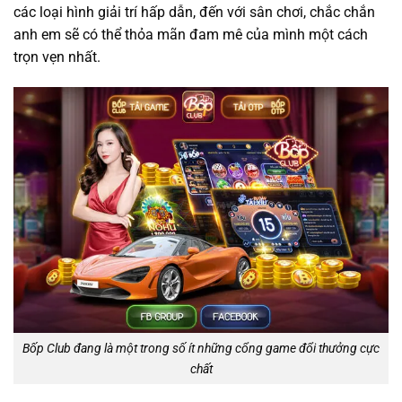
các loại hình giải trí hấp dẫn, đến với sân chơi, chắc chắn
anh em sẽ có thể thỏa mãn đam mê của mình một cách
trọn vẹn nhất.
Bốp Club đang là một trong số ít những cổng game đổi thưởng cực
chất