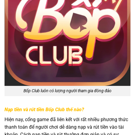
Bốp Club luôn có lượng người tham gia đông đảo
Nạp tiền và rút tiền Bốp Club thế nào?
Hiện nay, cổng game đã liên kết với rất nhiều phương thức
thanh toán để người chơi dễ dàng nạp và rút tiền vào tài
khoản. Cách nạp tiền và rút thưởng đơn giản và có sự