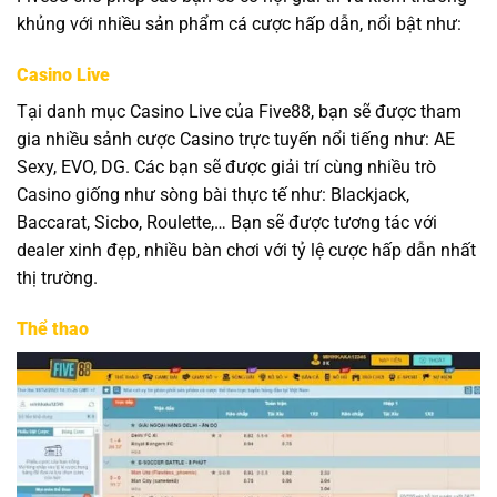
khủng với nhiều sản phẩm cá cược hấp dẫn, nổi bật như:
Casino Live
Tại danh mục Casino Live của Five88, bạn sẽ được tham
gia nhiều sảnh cược Casino trực tuyến nổi tiếng như: AE
Sexy, EVO, DG. Các bạn sẽ được giải trí cùng nhiều trò
Casino giống như sòng bài thực tế như: Blackjack,
Baccarat, Sicbo, Roulette,… Bạn sẽ được tương tác với
dealer xinh đẹp, nhiều bàn chơi với tỷ lệ cược hấp dẫn nhất
thị trường.
Thể thao