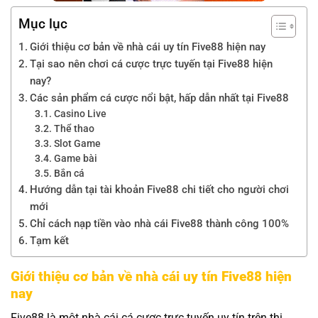
Mục lục
Giới thiệu cơ bản về nhà cái uy tín Five88 hiện nay
Tại sao nên chơi cá cược trực tuyến tại Five88 hiện
nay?
Các sản phẩm cá cược nổi bật, hấp dẫn nhất tại Five88
Casino Live
Thể thao
Slot Game
Game bài
Bắn cá
Hướng dẫn tại tài khoản Five88 chi tiết cho người chơi
mới
Chỉ cách nạp tiền vào nhà cái Five88 thành công 100%
Tạm kết
Giới thiệu cơ bản về nhà cái uy tín Five88 hiện
nay
Five88 là một nhà cái cá cược trực tuyến uy tín trên thị