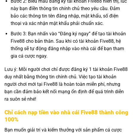
Bước 2: Biểu mẫu đăng ký tài khoản Five88 hiển thị, lúc
này bạn điền thông tin chính chủ theo yêu cầu. Đảm
bảo các thông tin tên đăng nhập, mật khẩu, số điện
thoại và xác nhận mật khẩu phải chuẩn xác.
Bước 3: Bạn nhấn vào “Đăng ký ngay” để tạo tài khoản
Five88 cho bản thân. Sau khi có tài khoản Five88, hệ
thống sẽ tự động đăng nhập vào nhà cái để bạn tham
gia cá cược ngay.
Lưu ý: Mỗi người chơi chỉ được đăng ký 1 tài khoản Five88
duy nhất bằng thông tin chính chủ. Việc tạo tài khoản
người chơi mới tại Five88 là hoàn toàn miễn phí, nhưng
bạn cần đảm bảo kết nối mạng ổn định để quá trình diễn
ra suôn sẻ nhé!
Chỉ cách nạp tiền vào nhà cái Five88 thành công
100%
Bạn muốn giải trí và kiếm thưởng với sản phẩm cá cược