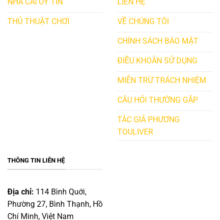
NHÀ CÁI UY TÍN
LIÊN HỆ
THỦ THUẬT CHƠI
VỀ CHÚNG TÔI
CHÍNH SÁCH BÁO MẬT
ĐIỀU KHOẢN SỬ DỤNG
MIỄN TRỪ TRÁCH NHIỆM
CÂU HỎI THƯỜNG GẶP
TÁC GIẢ PHƯƠNG
TOULIVER
THÔNG TIN LIÊN HỆ
Địa chỉ:
114 Bình Quới,
Phường 27, Bình Thạnh, Hồ
Chí Minh, Việt Nam