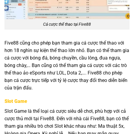
Cá cược thể thao tại Five88
Five88 cũng cho phép bạn tham gia cá cược thể thao với
hơn 18 nghìn sự kiện thể thao lớn nhỏ. Bạn có thể tham gia
cá cược với bóng đá, bóng chuyền, cầu lông, đua ngựa,
bóng chày,… Bạn cũng có thể tham gia cá cược với các trò
thể thao ảo eSports như LOL, Dota 2,…. Five88 cho phép
bạn cá cược trực tiếp với tỷ lệ cược thay đổi theo diễn biến
của trận đấu.
Slot Game
Slot Game là thể loại cá cược siêu dễ chơi, phù hợp với cả
cược thủ mới tại Five88. Đến với nhà cái Five88, bạn có thể
tham gia nhiều trò chơi Slot khác nhau như: Ma thuật 5x,
Hoàng gia Opera, Kỳ nghỉ lễ,… Nếu bạn may mắn quay