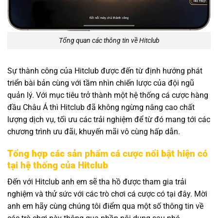
Tổng quan các thông tin về Hitclub
Sự thành công của Hitclub được đến từ định hướng phát
triển bài bản cùng với tầm nhìn chiến lược của đội ngũ
quản lý. Với mục tiêu trở thành một hệ thống cá cược hàng
đầu Châu Á thì Hitclub đã không ngừng nâng cao chất
lượng dịch vụ, tối ưu các trải nghiệm để từ đó mang tới các
chương trình ưu đãi, khuyến mãi vô cùng hấp dẫn.
Tổng hợp các sản phẩm cá cược nổi bật hiện có
tại hệ thống của Hitclub
Đến với Hitclub anh em sẽ tha hồ được tham gia trải
nghiệm và thử sức với các trò chơi cá cược có tại đây. Mời
anh em hãy cùng chúng tôi điểm qua một số thông tin về