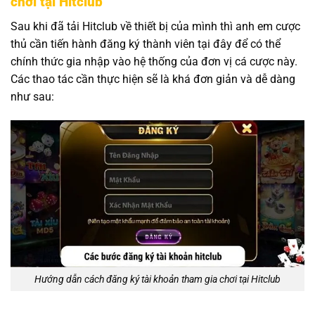
chơi tại Hitclub
Sau khi đã tải Hitclub về thiết bị của mình thì anh em cược
thủ cần tiến hành đăng ký thành viên tại đây để có thể
chính thức gia nhập vào hệ thống của đơn vị cá cược này.
Các thao tác cần thực hiện sẽ là khá đơn giản và dễ dàng
như sau:
Hướng dẫn cách đăng ký tài khoản tham gia chơi tại Hitclub