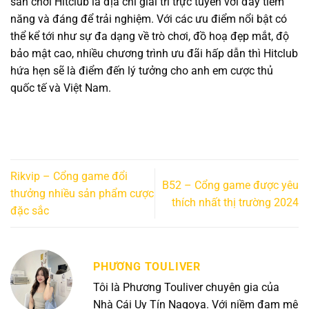
sân chơi Hitclub là địa chỉ giải trí trực tuyến với đầy tiềm
năng và đáng để trải nghiệm. Với các ưu điểm nổi bật có
thể kể tới như sự đa dạng về trò chơi, đồ hoạ đẹp mắt, độ
bảo mật cao, nhiều chương trình ưu đãi hấp dẫn thì Hitclub
hứa hẹn sẽ là điểm đến lý tưởng cho anh em cược thủ
quốc tế và Việt Nam.
Rikvip – Cổng game đổi
B52 – Cổng game được yêu
thưởng nhiều sản phẩm cược
thích nhất thị trường 2024
đặc sắc
PHƯƠNG TOULIVER
Tôi là Phương Touliver chuyên gia của
Nhà Cái Uy Tín Nagoya. Với niềm đam mê