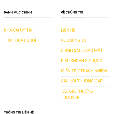
DANH MỤC CHÍNH
VỀ CHÚNG TÔI
NHÀ CÁI UY TÍN
LIÊN HỆ
THỦ THUẬT CHƠI
VỀ CHÚNG TÔI
CHÍNH SÁCH BÁO MẬT
ĐIỀU KHOẢN SỬ DỤNG
MIỄN TRỪ TRÁCH NHIỆM
CÂU HỎI THƯỜNG GẶP
TÁC GIẢ PHƯƠNG
TOULIVER
THÔNG TIN LIÊN HỆ