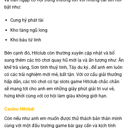
bật như:
Cung hỷ phát tài
Kho tàng ngũ long
Kho báu tứ linh
Bên cạnh đó, Hitclub còn thường xuyên cập nhật và bổ
sung thêm các trò chơi quay hũ mới lạ và ấn tượng như: Ăn
khế trả vàng, Sơn tinh thuỷ tinh, Tây du ký…để anh em luôn
có các trải nghiệm mới mẻ, bất tận. Với cơ cấu giải thưởng
hấp dẫn, các trò chơi có tại slots game Hitclub chắc chắn
sẽ mang tới cho anh em những giây phút giải trí vui vẻ,
hứng khởi cùng với cơ hội làm giàu không giới hạn.
Casino Hitclub
Còn nếu như anh em muốn được thử thách bản thân mình
cùng với một đấu trường game bài gay cấn và kịch tính