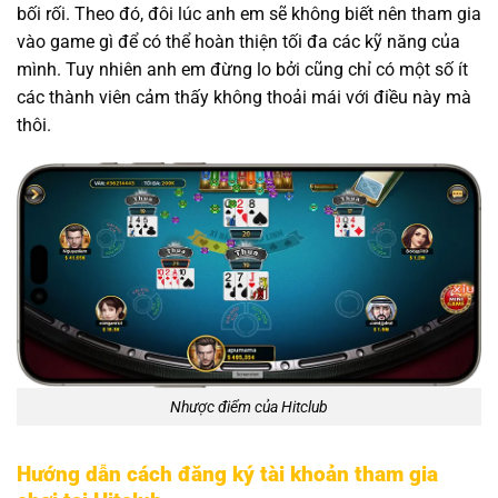
bối rối. Theo đó, đôi lúc anh em sẽ không biết nên tham gia
vào game gì để có thể hoàn thiện tối đa các kỹ năng của
mình. Tuy nhiên anh em đừng lo bởi cũng chỉ có một số ít
các thành viên cảm thấy không thoải mái với điều này mà
thôi.
Nhược điểm của Hitclub
Hướng dẫn cách đăng ký tài khoản tham gia