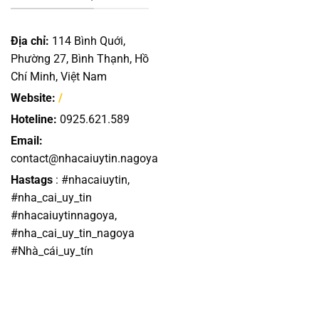
Địa chỉ:
114 Bình Quới,
Phường 27, Bình Thạnh, Hồ
Chí Minh, Việt Nam
Website:
/
Hoteline:
0925.621.589
Email:
contact@nhacaiuytin.nagoya
Hastags
: #nhacaiuytin,
#nha_cai_uy_tin
#nhacaiuytinnagoya,
#nha_cai_uy_tin_nagoya
#Nhà_cái_uy_tín