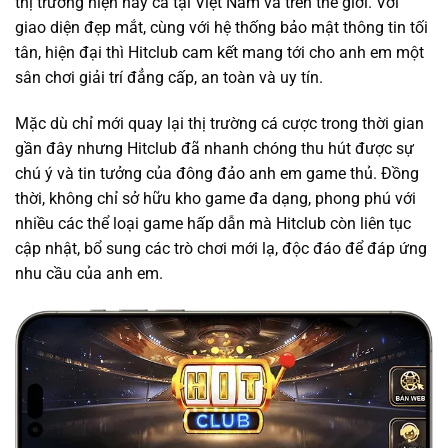
thị trường hiện nay cả tại Việt Nam và trên thế giới. Với
giao diện đẹp mắt, cùng với hệ thống bảo mật thông tin tối
tân, hiện đại thì Hitclub cam kết mang tới cho anh em một
sân chơi giải trí đẳng cấp, an toàn và uy tín.
Mặc dù chỉ mới quay lại thị trường cá cược trong thời gian
gần đây nhưng Hitclub đã nhanh chóng thu hút được sự
chú ý và tin tưởng của đông đảo anh em game thủ. Đồng
thời, không chỉ sở hữu kho game đa dạng, phong phú với
nhiều các thể loại game hấp dẫn mà Hitclub còn liên tục
cập nhật, bổ sung các trò chơi mới lạ, độc đáo để đáp ứng
nhu cầu của anh em.