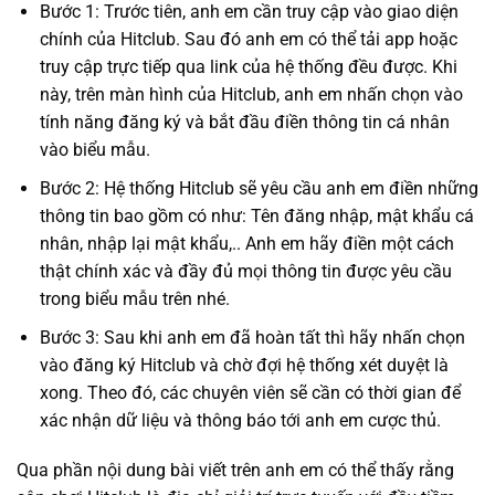
Bước 1: Trước tiên, anh em cần truy cập vào giao diện
chính của Hitclub. Sau đó anh em có thể tải app hoặc
truy cập trực tiếp qua link của hệ thống đều được. Khi
này, trên màn hình của Hitclub, anh em nhấn chọn vào
tính năng đăng ký và bắt đầu điền thông tin cá nhân
vào biểu mẫu.
Bước 2: Hệ thống Hitclub sẽ yêu cầu anh em điền những
thông tin bao gồm có như: Tên đăng nhập, mật khẩu cá
nhân, nhập lại mật khẩu,.. Anh em hãy điền một cách
thật chính xác và đầy đủ mọi thông tin được yêu cầu
trong biểu mẫu trên nhé.
Bước 3: Sau khi anh em đã hoàn tất thì hãy nhấn chọn
vào đăng ký Hitclub và chờ đợi hệ thống xét duyệt là
xong. Theo đó, các chuyên viên sẽ cần có thời gian để
xác nhận dữ liệu và thông báo tới anh em cược thủ.
Qua phần nội dung bài viết trên anh em có thể thấy rằng