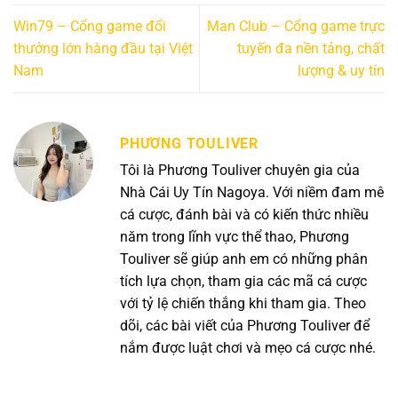
Win79 – Cổng game đổi
Man Club – Cổng game trực
thưởng lớn hàng đầu tại Việt
tuyến đa nền tảng, chất
Nam
lượng & uy tín
PHƯƠNG TOULIVER
Tôi là Phương Touliver chuyên gia của
Nhà Cái Uy Tín Nagoya. Với niềm đam mê
cá cược, đánh bài và có kiến thức nhiều
năm trong lĩnh vực thể thao, Phương
Touliver sẽ giúp anh em có những phân
tích lựa chọn, tham gia các mã cá cược
với tỷ lệ chiến thắng khi tham gia. Theo
dõi, các bài viết của Phương Touliver để
nắm được luật chơi và mẹo cá cược nhé.