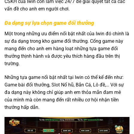
CSKH của Iwin còn làm việc 24/7 để giải quyết tất cả các
vấn đề cho anh em người chơi.
Đa dạng sự lựa chọn game đổi thưởng
Một trong những ưu điểm nổi bật nhất của Iwin đó chính là
sự đa dạng trong kho game đổi thưởng. Cổng game này
mang đến cho anh em hàng loạt những tựa game đổi
thưởng thịnh hành và được yêu thích hàng đầu trên thị
trường.
Những tựa game nổi bật nhất tại Iwin có thể kể đến như:
Game bài đổi thưởng, Slot Nổ hũ, Bắn Cá, Lô đề,… Với sự
đa dạng này không chỉ giúp anh em thỏa mãn đam mê
của mình mà còn mang đến rất nhiều cơ hội nhận tiền
thưởng hấp dẫn.