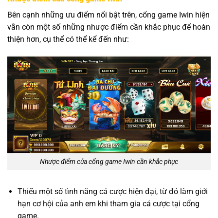
Bên cạnh những ưu điểm nổi bật trên, cổng game Iwin hiện
vẫn còn một số những nhược điểm cần khắc phục để hoàn
thiện hơn, cụ thể có thể kể đến như:
Nhược điểm của cổng game Iwin cần khắc phục
Thiếu một số tình năng cá cược hiện đại, từ đó làm giới
hạn cơ hội của anh em khi tham gia cá cược tại cổng
game.