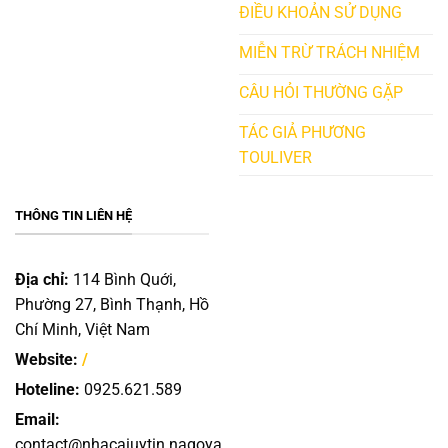
ĐIỀU KHOẢN SỬ DỤNG
MIỄN TRỪ TRÁCH NHIỆM
CÂU HỎI THƯỜNG GẶP
TÁC GIẢ PHƯƠNG
TOULIVER
THÔNG TIN LIÊN HỆ
Địa chỉ:
114 Bình Quới,
Phường 27, Bình Thạnh, Hồ
Chí Minh, Việt Nam
Website:
/
Hoteline:
0925.621.589
Email:
contact@nhacaiuytin.nagoya