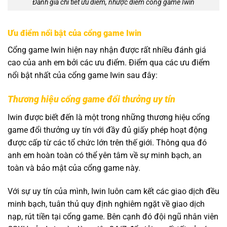
Đánh giá chi tiết ưu điểm, nhược điểm cổng game Iwin
Ưu điểm nổi bật của cổng game Iwin
Cổng game Iwin hiện nay nhận được rất nhiều đánh giá
cao của anh em bởi các ưu điểm. Điểm qua các ưu điểm
nổi bật nhất của cổng game Iwin sau đây:
Thương hiệu cổng game đổi thưởng uy tín
Iwin được biết đến là một trong những thương hiệu cổng
game đổi thưởng uy tín với đầy đủ giấy phép hoạt động
được cấp từ các tổ chức lớn trên thế giới. Thông qua đó
anh em hoàn toàn có thể yên tâm về sự minh bạch, an
toàn và bảo mật của cổng game này.
Với sự uy tín của mình, Iwin luôn cam kết các giao dịch đều
minh bạch, tuân thủ quy định nghiêm ngặt về giao dịch
nạp, rút tiền tại cổng game. Bên cạnh đó đội ngũ nhân viên