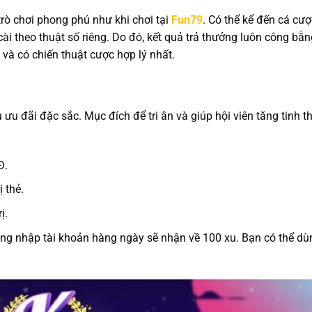
rò chơi phong phú như khi chơi tại
Fun79
. Có thể kể đến cá cượ
i theo thuật số riêng. Do đó, kết quả trả thưởng luôn công bằn
 và có chiến thuật cược hợp lý nhất.
 ưu đãi đặc sắc. Mục đích để tri ân và giúp hội viên tăng tinh t
Đ.
ị thẻ.
ị.
ng nhập tài khoản hàng ngày sẽ nhận về 100 xu. Bạn có thể dù