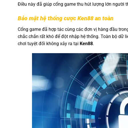
Điều này đã giúp cổng game thu hút lượng lớn người 
Bảo mật hệ thống cược Ken88 an toàn
Cổng game đã hợp tác cùng các đơn vị hàng đầu trong 
chắc chắn rất khó để đột nhập hệ thống. Toàn bộ dữ liệu 
chơi tuyệt đối không xảy ra tại
Ken88
.