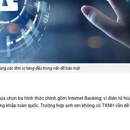
ùng các đơn vị hàng đầu trong vấn đề bảo mật
lựa chọn ba hình thức chính gồm Internet Banking, ví điện tử ho
t động khắp toàn quốc. Trường hợp anh em không có TKNH vẫn dễ