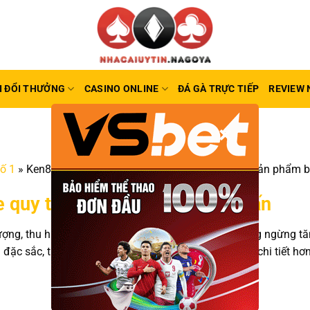
I ĐỔI THƯỞNG
CASINO ONLINE
ĐÁ GÀ TRỰC TIẾP
REVIEW 
×
Số 1
»
Ken88 – Cổng game cược online quy tụ nhiều sản phẩm 
 quy tụ nhiều sản phẩm bom tấn
ượng, thu hút hội viên. Số lượng người tham gia không ngừng t
đặc sắc, tiện lợi. Cùng
Nhacaiuytin.nagoya
tìm hiểu chi tiết hơ