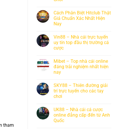
Cách Phân Biệt Hitclub Thật
Giả Chuẩn Xác Nhất Hiện
Nay
Vin88 – Nhà cái trực tuyến
uy tín top đầu thị trường cá
cược
Mibet – Top nhà cái online
đáng trải nghiệm nhất hiện
nay
SKY88 – Thiên đường giải
trí trực tuyến cho các tay
chơi
UK88 – Nhà cái cá cược
online đẳng cấp đến từ Anh
Quốc
an tham