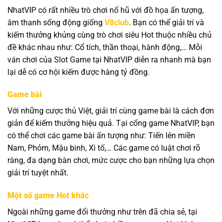
NhatVIP có rất nhiều trò chơi nổ hũ với đồ họa ấn tượng,
âm thanh sống động giống
V8club
. Bạn có thể giải trí và
kiếm thưởng khủng cùng trò chơi siêu Hot thuộc nhiều chủ
đề khác nhau như: Cổ tích, thần thoại, hành động,… Mỗi
ván chơi của Slot Game tại NhatVIP diễn ra nhanh mà bạn
lại dễ có cơ hội kiếm được hàng tỷ đồng.
Game bài
Với những cược thủ Việt, giải trí cùng game bài là cách đơn
giản để kiếm thưởng hiệu quả. Tại cổng game NhatVIP, bạn
có thể chơi các game bài ấn tượng như: Tiến lên miền
Nam, Phỏm, Mậu binh, Xì tố,… Các game có luật chơi rõ
ràng, đa dạng bàn chơi, mức cược cho bạn những lựa chọn
giải trí tuyệt nhất.
Một số game Hot khác
Ngoài những game đổi thưởng như trên đã chia sẻ, tại