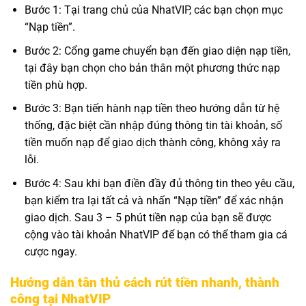
Bước 1: Tại trang chủ của NhatVIP, các bạn chọn mục
“Nạp tiền”.
Bước 2: Cổng game chuyển bạn đến giao diện nạp tiền,
tại đây bạn chọn cho bản thân một phương thức nạp
tiền phù hợp.
Bước 3: Bạn tiến hành nạp tiền theo hướng dẫn từ hệ
thống, đặc biệt cần nhập đúng thông tin tài khoản, số
tiền muốn nạp để giao dịch thành công, không xảy ra
lỗi.
Bước 4: Sau khi bạn điền đầy đủ thông tin theo yêu cầu,
bạn kiểm tra lại tất cả và nhấn “Nạp tiền” để xác nhận
giao dịch. Sau 3 – 5 phút tiền nạp của bạn sẽ được
cộng vào tài khoản NhatVIP để bạn có thể tham gia cá
cược ngay.
Hướng dẫn tân thủ cách rút tiền nhanh, thành
công tại NhatVIP