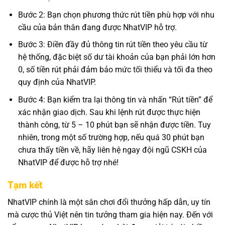
Bước 2: Bạn chọn phương thức rút tiền phù hợp với nhu
cầu của bản thân đang được NhatVIP hỗ trợ.
Bước 3: Điền đầy đủ thông tin rút tiền theo yêu cầu từ
hệ thống, đặc biệt số dư tài khoản của bạn phải lớn hơn
0, số tiền rút phải đảm bảo mức tối thiểu và tối đa theo
quy định của NhatVIP.
Bước 4: Bạn kiểm tra lại thông tin và nhấn “Rút tiền” để
xác nhận giao dịch. Sau khi lệnh rút được thực hiện
thành công, từ 5 – 10 phút bạn sẽ nhận được tiền. Tuy
nhiên, trong một số trường hợp, nếu quá 30 phút bạn
chưa thấy tiền về, hãy liên hệ ngay đội ngũ CSKH của
NhatVIP để được hỗ trợ nhé!
Tạm kết
NhatVIP chính là một sân chơi đổi thưởng hấp dẫn, uy tín
mà cược thủ Việt nên tin tưởng tham gia hiện nay. Đến với