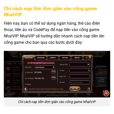
Chỉ cách nạp tiền đơn giản vào cổng game
NhatVIP
Hiện nay, bạn có thể sử dụng ngân hàng, thẻ cào điện
thoại, tiền ảo và CodePay để nạp tiền vào cổng game
NhatVIP. NhatVIP sẽ hướng dẫn nhanh cách nạp tiền lên
cổng game cho bạn qua các bước dưới đây:
Chỉ cách nạp tiền đơn giản vào cổng game NhatVIP