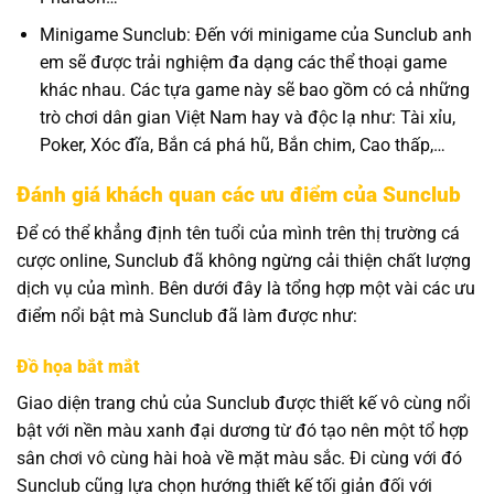
Minigame Sunclub: Đến với minigame của Sunclub anh
em sẽ được trải nghiệm đa dạng các thể thoại game
khác nhau. Các tựa game này sẽ bao gồm có cả những
trò chơi dân gian Việt Nam hay và độc lạ như: Tài xỉu,
Poker, Xóc đĩa, Bắn cá phá hũ, Bắn chim, Cao thấp,…
Đánh giá khách quan các ưu điểm của Sunclub
Để có thể khẳng định tên tuổi của mình trên thị trường cá
cược online, Sunclub đã không ngừng cải thiện chất lượng
dịch vụ của mình. Bên dưới đây là tổng hợp một vài các ưu
điểm nổi bật mà Sunclub đã làm được như:
Đồ họa bắt mắt
Giao diện trang chủ của Sunclub được thiết kế vô cùng nổi
bật với nền màu xanh đại dương từ đó tạo nên một tổ hợp
sân chơi vô cùng hài hoà về mặt màu sắc. Đi cùng với đó
Sunclub cũng lựa chọn hướng thiết kế tối giản đối với