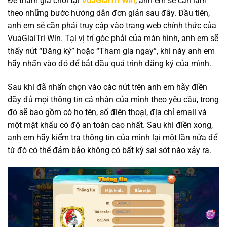
Để tham gia chơi tại
VuaGiaiTri Win
, anh em sẽ cần làm
theo những bước hướng dẫn đơn giản sau đây. Đầu tiên,
anh em sẽ cần phải truy cập vào trang web chính thức của
VuaGiaiTri Win. Tại vị trí góc phải của màn hình, anh em sẽ
thấy nút “Đăng ký” hoặc “Tham gia ngay”, khi này anh em
hãy nhấn vào đó để bắt đầu quá trình đăng ký của mình.
Sau khi đã nhấn chọn vào các nút trên anh em hãy điền
đầy đủ mọi thông tin cá nhân của mình theo yêu cầu, trong
đó sẽ bao gồm có họ tên, số điện thoại, địa chỉ email và
một mật khẩu có độ an toàn cao nhất. Sau khi điền xong,
anh em hãy kiểm tra thông tin của mình lại một lần nữa để
từ đó có thể đảm bảo không có bất kỳ sai sót nào xảy ra.