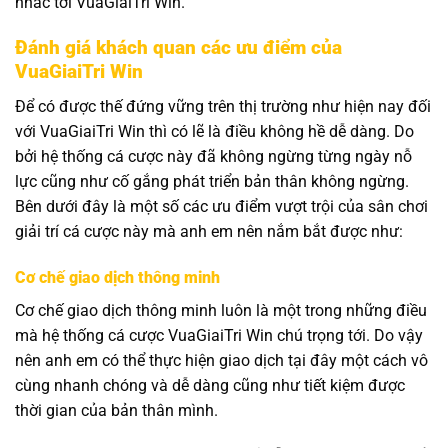
nhắc tới VuaGiaiTri Win.
Đánh giá khách quan các ưu điểm của
VuaGiaiTri Win
Để có được thế đứng vững trên thị trường như hiện nay đối
với VuaGiaiTri Win thì có lẽ là điều không hề dễ dàng. Do
bởi hệ thống cá cược này đã không ngừng từng ngày nỗ
lực cũng như cố gắng phát triển bản thân không ngừng.
Bên dưới đây là một số các ưu điểm vượt trội của sân chơi
giải trí cá cược này mà anh em nên nắm bắt được như:
Cơ chế giao dịch thông minh
Cơ chế giao dịch thông minh luôn là một trong những điều
mà hệ thống cá cược VuaGiaiTri Win chú trọng tới. Do vậy
nên anh em có thể thực hiện giao dịch tại đây một cách vô
cùng nhanh chóng và dễ dàng cũng như tiết kiệm được
thời gian của bản thân mình.