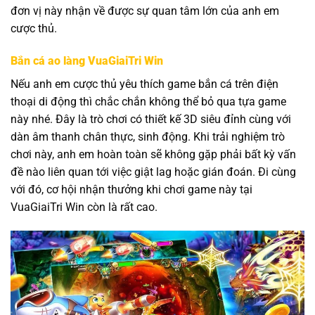
đơn vị này nhận về được sự quan tâm lớn của anh em
cược thủ.
Bắn cá ao làng VuaGiaiTri Win
Nếu anh em cược thủ yêu thích game bắn cá trên điện
thoại di động thì chắc chắn không thể bỏ qua tựa game
này nhé. Đây là trò chơi có thiết kế 3D siêu đỉnh cùng với
dàn âm thanh chân thực, sinh động. Khi trải nghiệm trò
chơi này, anh em hoàn toàn sẽ không gặp phải bất kỳ vấn
đề nào liên quan tới việc giật lag hoặc gián đoán. Đi cùng
với đó, cơ hội nhận thưởng khi chơi game này tại
VuaGiaiTri Win còn là rất cao.