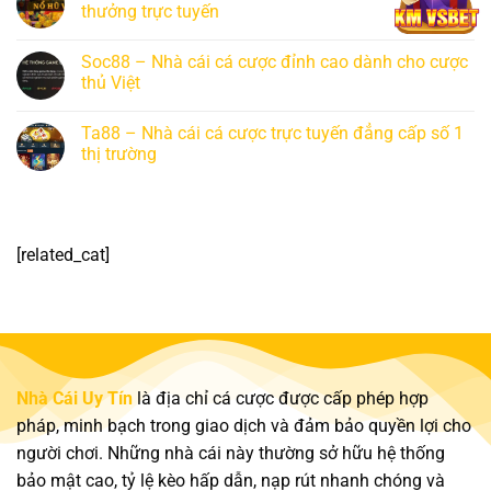
thưởng trực tuyến
Soc88 – Nhà cái cá cược đỉnh cao dành cho cược
thủ Việt
Ta88 – Nhà cái cá cược trực tuyến đẳng cấp số 1
thị trường
[related_cat]
Nhà Cái Uy Tín
là địa chỉ cá cược được cấp phép hợp
pháp, minh bạch trong giao dịch và đảm bảo quyền lợi cho
người chơi. Những nhà cái này thường sở hữu hệ thống
bảo mật cao, tỷ lệ kèo hấp dẫn, nạp rút nhanh chóng và