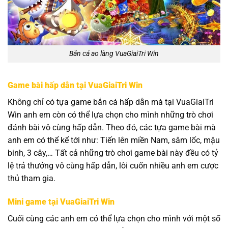
Bắn cá ao làng VuaGiaiTri Win
Game bài hấp dẫn tại VuaGiaiTri Win
Không chỉ có tựa game bắn cá hấp dẫn mà tại VuaGiaiTri
Win anh em còn có thể lựa chọn cho mình những trò chơi
đánh bài vô cùng hấp dẫn. Theo đó, các tựa game bài mà
anh em có thể kể tới như: Tiến lên miền Nam, sâm lốc, mậu
binh, 3 cây,… Tất cả những trò chơi game bài này đều có tỷ
lệ trả thưởng vô cùng hấp dẫn, lôi cuốn nhiều anh em cược
thủ tham gia.
Mini game tại VuaGiaiTri Win
Cuối cùng các anh em có thể lựa chọn cho mình với một số