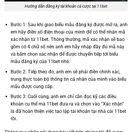
Hướng dẫn đăng ký tài khoản cá cược tại 11bet
Bước 1: Sau khi giao biểu mẫu đăng ký được mở ra, anh
em hãy điền số điện thoại của mình để có thể nhận mã
xác nhận từ 11bet. Thông thường, mã xác nhận sẽ bao
gồm có 4 chữ số nên anh em hãy nhập đầy đủ mã này
và bấm chọn xác nhận để được chuyển tiếp tới biểu
mẫu đăng ký của 11bet nhé.
Bước 2: Tiếp theo đó, anh em sẽ phải điền chính xác,
trung thực toàn bộ thông tin cá nhân của mình vào biểu
mẫu được cung cấp.
Bước 3: Cuối cùng, anh em chỉ cần đọc kỹ các điều
khoản cụ thể mà 11bet đưa ra và chọn vào “Xác nhận”
là đã hoàn thiện việc tạo lập tài khoản tại nhà cái 11bet
rồi.