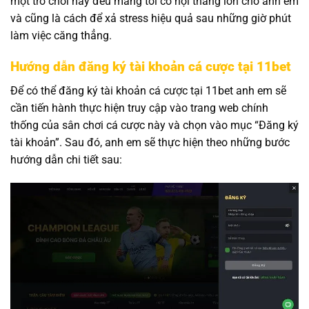
một trò chơi này đều mang tới cơ hội thắng lớn cho anh em
và cũng là cách để xả stress hiệu quả sau những giờ phút
làm việc căng thẳng.
Hướng dẫn đăng ký tài khoản cá cược tại 11bet
Để có thể đăng ký tài khoản cá cược tại 11bet anh em sẽ
cần tiến hành thực hiện truy cập vào trang web chính
thống của sân chơi cá cược này và chọn vào mục “Đăng ký
tài khoản”. Sau đó, anh em sẽ thực hiện theo những bước
hướng dẫn chi tiết sau: