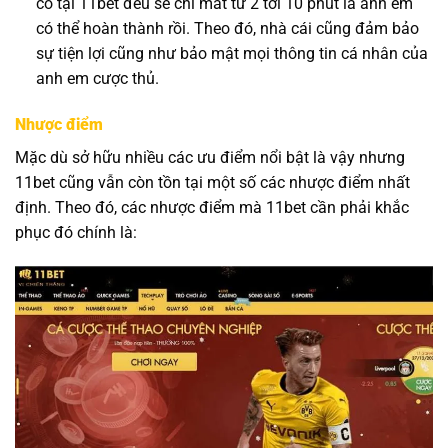
có tại 11bet đều sẽ chỉ mất từ 2 tới 10 phút là anh em
có thể hoàn thành rồi. Theo đó, nhà cái cũng đảm bảo
sự tiện lợi cũng như bảo mật mọi thông tin cá nhân của
anh em cược thủ.
Nhược điểm
Mặc dù sở hữu nhiều các ưu điểm nổi bật là vậy nhưng
11bet cũng vẫn còn tồn tại một số các nhược điểm nhất
định. Theo đó, các nhược điểm mà 11bet cần phải khắc
phục đó chính là: