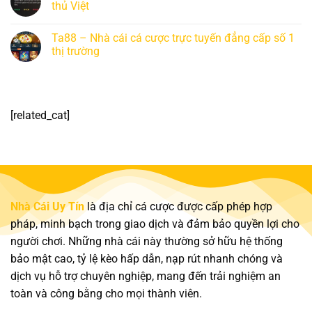
thủ Việt
Ta88 – Nhà cái cá cược trực tuyến đẳng cấp số 1
thị trường
[related_cat]
Nhà Cái Uy Tín
là địa chỉ cá cược được cấp phép hợp
pháp, minh bạch trong giao dịch và đảm bảo quyền lợi cho
người chơi. Những nhà cái này thường sở hữu hệ thống
bảo mật cao, tỷ lệ kèo hấp dẫn, nạp rút nhanh chóng và
dịch vụ hỗ trợ chuyên nghiệp, mang đến trải nghiệm an
toàn và công bằng cho mọi thành viên.