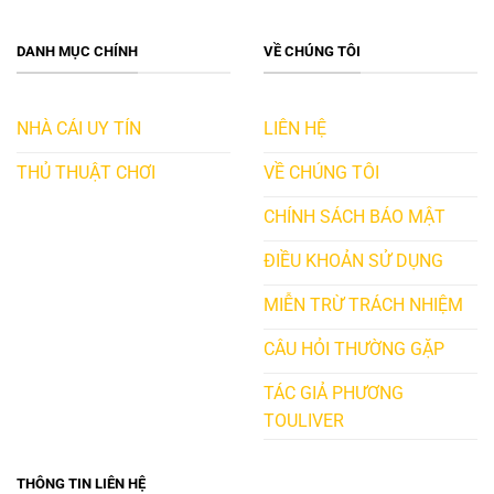
DANH MỤC CHÍNH
VỀ CHÚNG TÔI
NHÀ CÁI UY TÍN
LIÊN HỆ
THỦ THUẬT CHƠI
VỀ CHÚNG TÔI
CHÍNH SÁCH BÁO MẬT
ĐIỀU KHOẢN SỬ DỤNG
MIỄN TRỪ TRÁCH NHIỆM
CÂU HỎI THƯỜNG GẶP
TÁC GIẢ PHƯƠNG
TOULIVER
THÔNG TIN LIÊN HỆ