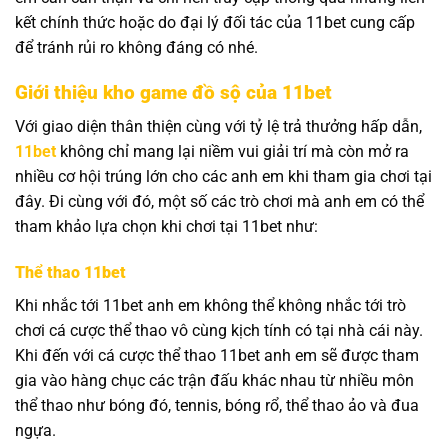
kết chính thức hoặc do đại lý đối tác của 11bet cung cấp
để tránh rủi ro không đáng có nhé.
Giới thiệu kho game đồ sộ của 11bet
Với giao diện thân thiện cùng với tỷ lệ trả thưởng hấp dẫn,
11bet
không chỉ mang lại niềm vui giải trí mà còn mở ra
nhiều cơ hội trúng lớn cho các anh em khi tham gia chơi tại
đây. Đi cùng với đó, một số các trò chơi mà anh em có thể
tham khảo lựa chọn khi chơi tại 11bet như:
Thể thao 11bet
Khi nhắc tới 11bet anh em không thể không nhắc tới trò
chơi cá cược thể thao vô cùng kịch tính có tại nhà cái này.
Khi đến với cá cược thể thao 11bet anh em sẽ được tham
gia vào hàng chục các trận đấu khác nhau từ nhiều môn
thể thao như bóng đó, tennis, bóng rổ, thể thao ảo và đua
ngựa.