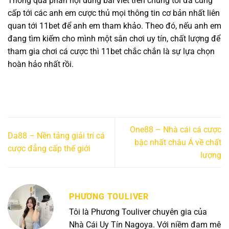
Thông qua phần nội dung bài viết trên chúng tôi đã cung
cấp tới các anh em cược thủ mọi thông tin cơ bản nhất liên
quan tới 11bet để anh em tham khảo. Theo đó, nếu anh em
đang tìm kiếm cho mình một sân chơi uy tín, chất lượng để
tham gia chơi cá cược thì 11bet chắc chắn là sự lựa chọn
hoàn hảo nhất rồi.
One88 – Nhà cái cá cược
Da88 – Nền tảng giải trí cá
bậc nhất châu Á về chất
cược đẳng cấp thế giới
lượng
PHƯƠNG TOULIVER
Tôi là Phương Touliver chuyên gia của
Nhà Cái Uy Tín Nagoya. Với niềm đam mê