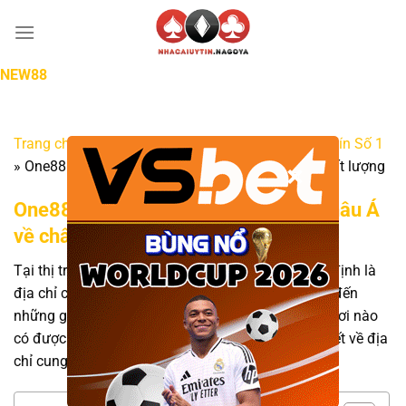
Skip
to
content
NEW88
Trang chủ
»
Review nhà cái - Top Các Nhà Cái Uy Tín Số 1
×
»
One88 – Nhà cái cá cược bậc nhất châu Á về chất lượng
One88 – Nhà cái cá cược bậc nhất châu Á
về chất lượng
Tại thị trường châu Á hiện nay,
One88
được nhận định là
địa chỉ cá cược sáng giá nhất. Bởi sân chơi mang đến
những giá trị lợi ích vô cùng thiết thực mà khó có nơi nào
có được. Cùng
nhacaiuytin.nagoya
đánh giá chi tiết về địa
chỉ cung cấp game này qua bài viết sau nhé.