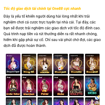
Tốc độ giao dịch tài chính tại One88 cực nhanh
Đây là yếu tố khiến người dùng hài lòng nhất khi trải
nghiệm chơi cá cược trực tuyến tại nhà cái. Tại đây, các
bạn sẽ được trải nghiệm các giao dịch với tốc độ đỉnh cao.
Quá trình nạp tiền và rút thưởng diễn ra rất nhanh chóng,
hiếm khi gặp phải sự cố. Chỉ sau vài phút chờ đợi, các giao
dịch đã được hoàn thành.