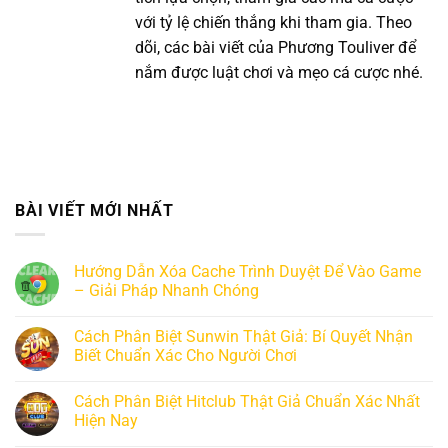
với tỷ lệ chiến thắng khi tham gia. Theo
dõi, các bài viết của Phương Touliver để
nắm được luật chơi và mẹo cá cược nhé.
BÀI VIẾT MỚI NHẤT
Hướng Dẫn Xóa Cache Trình Duyệt Để Vào Game
– Giải Pháp Nhanh Chóng
Cách Phân Biệt Sunwin Thật Giả: Bí Quyết Nhận
Biết Chuẩn Xác Cho Người Chơi
Cách Phân Biệt Hitclub Thật Giả Chuẩn Xác Nhất
Hiện Nay