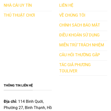
NHÀ CÁI UY TÍN
LIÊN HỆ
THỦ THUẬT CHƠI
VỀ CHÚNG TÔI
CHÍNH SÁCH BÁO MẬT
ĐIỀU KHOẢN SỬ DỤNG
MIỄN TRỪ TRÁCH NHIỆM
CÂU HỎI THƯỜNG GẶP
TÁC GIẢ PHƯƠNG
TOULIVER
THÔNG TIN LIÊN HỆ
Địa chỉ:
114 Bình Quới,
Phường 27, Bình Thạnh, Hồ