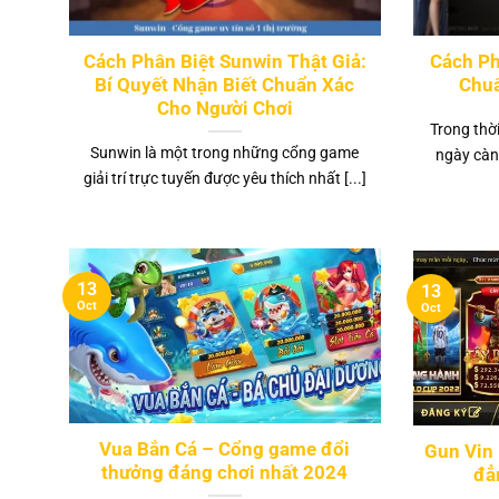
Cách Phân Biệt Sunwin Thật Giả:
Cách Ph
Bí Quyết Nhận Biết Chuẩn Xác
Chuẩ
Cho Người Chơi
Trong thờ
Sunwin là một trong những cổng game
ngày càn
giải trí trực tuyến được yêu thích nhất [...]
13
13
Oct
Oct
Vua Bắn Cá – Cổng game đổi
Gun Vin
thưởng đáng chơi nhất 2024
đẳ