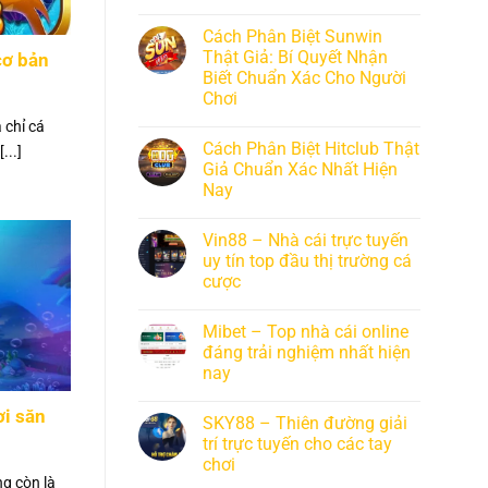
Cách Phân Biệt Sunwin
Thật Giả: Bí Quyết Nhận
cơ bản
Biết Chuẩn Xác Cho Người
Chơi
 chỉ cá
Cách Phân Biệt Hitclub Thật
...]
Giả Chuẩn Xác Nhất Hiện
Nay
Vin88 – Nhà cái trực tuyến
uy tín top đầu thị trường cá
cược
Mibet – Top nhà cái online
đáng trải nghiệm nhất hiện
nay
ơi săn
SKY88 – Thiên đường giải
trí trực tuyến cho các tay
chơi
g còn là