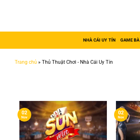
Skip
to
content
NHÀ CÁI UY TÍN
GAME BÀ
Trang chủ
»
Thủ Thuật Chơi - Nhà Cái Uy Tín
02
02
Nov
Nov