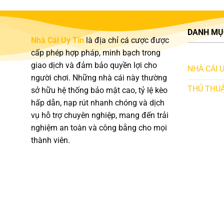
DANH MỤ
Nhà Cái Uy Tín
là địa chỉ cá cược được
cấp phép hợp pháp, minh bạch trong
giao dịch và đảm bảo quyền lợi cho
NHÀ CÁI U
người chơi. Những nhà cái này thường
THỦ THUẬ
sở hữu hệ thống bảo mật cao, tỷ lệ kèo
hấp dẫn, nạp rút nhanh chóng và dịch
vụ hỗ trợ chuyên nghiệp, mang đến trải
nghiệm an toàn và công bằng cho mọi
thành viên.