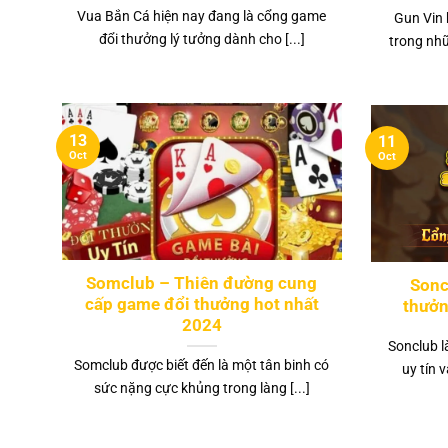
Vua Bắn Cá hiện nay đang là cổng game
Gun Vin 
đổi thưởng lý tưởng dành cho [...]
trong nhữ
13
11
Oct
Oct
Somclub – Thiên đường cung
Sonc
cấp game đổi thưởng hot nhất
thưởn
2024
Sonclub 
Somclub được biết đến là một tân binh có
uy tín 
sức nặng cực khủng trong làng [...]