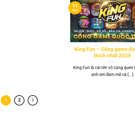
11
Oct
King Fun – Cổng game đư
thích nhất 2024
King Fun là cái tên vô cùng quen 
anh em đam mê cá [...]
1
2